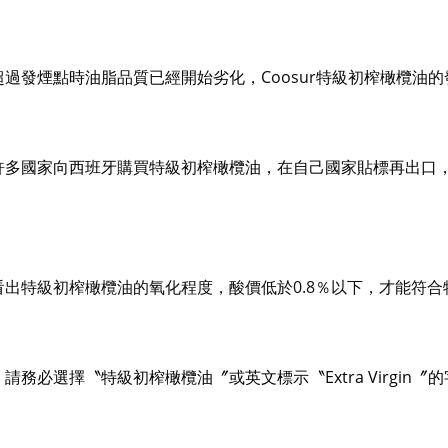
發煙點
Coosur
超過
時油脂品質已經開始劣化，
特級初榨橄欖油的
許多國家向西班牙購買特級初榨橄欖油，在自己國家貼標再出口
0.8
看出特級初榨橄欖油的氧化程度，酸價低於
％以下，才能符合
Extra Virgin
，請務必選擇〝特級初榨橄欖油〞或英文標示〝
〞的