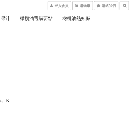
登入會員
購物車
聯絡我們
口果汁
橄欖油選購要點
橄欖油熱知識
E、K