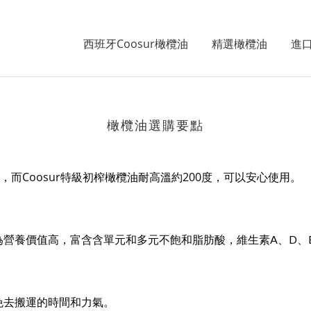
西班牙Coosur橄欖油
精選橄欖油
進
橄欖油選購要點
Coosur
200
，而
特級初榨橄欖油耐高溫約
度，可以安心使用。
營養價值高，富含含單元和多元不飽和脂肪酸，維生素A、D、
免去搬運的時間和力氣。