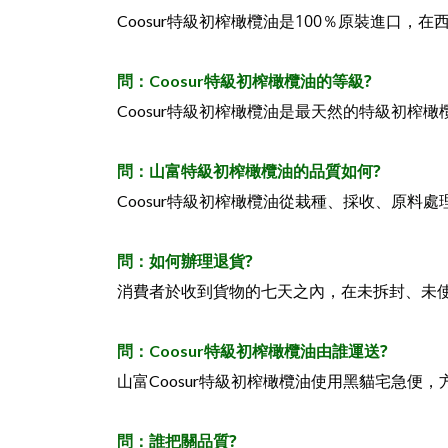
100
Coosur特級初榨橄欖油是
％原裝進口，在
特級初榨橄欖油的等級
?
問：Coosur
Coosur特級初榨橄欖油是最天然的特級初
山富特級初榨橄欖油的品質如何
?
問：
採收、原料處
Coosur特級初榨橄欖油從栽種、
如何辦理退貨
?
問：
消費者於收到貨物的七天之內，在未拆封、未使用的狀
特級初榨橄欖油由誰運送
?
問：Coosur
山富Coosur特級初榨橄欖油使用黑貓宅急便
誰把關品質
?
問：