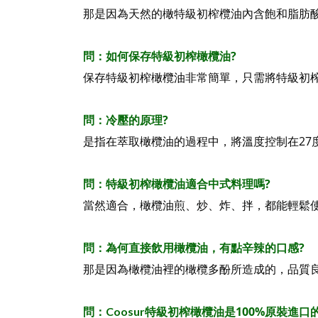
那是因為天然的橄特級初榨欖油內含飽和脂肪
如何保存特級初榨橄欖油
?
問：
保存特級初榨橄欖油非常簡單，只需將特級初
冷壓的原理
?
問：
27
是指在萃取橄欖油的過程中，將溫度控制在
特級初榨橄欖油適合中式料理嗎
?
問：
當然適合，橄欖油煎、炒、炸、拌，都能輕鬆
為何直接飲用橄欖油，有點辛辣的口感
?
問：
那是因為橄欖油裡的橄欖多酚所造成的，品質
特級初榨橄欖油是
100%
原裝進口
問：Coosur