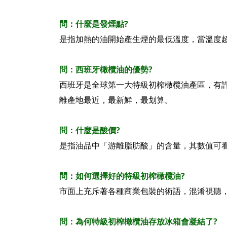
什麼是發煙點
?
問：
是指加熱的油開始產生煙的最低溫度，當溫度
西班牙橄欖油的優勢
?
問：
西班牙是全球第一大特級初榨橄欖油產區，有
離產地最近，最新鮮，最划算。
什麼是酸價
?
問：
是指油品中「游離脂肪酸」的含量，其數值可
?
問：
如何選擇好的特級初榨橄欖油
市面上充斥著各種商業包裝的術語，混淆視聽
為何特級初榨橄欖油存放冰箱會凝結了
?
問：